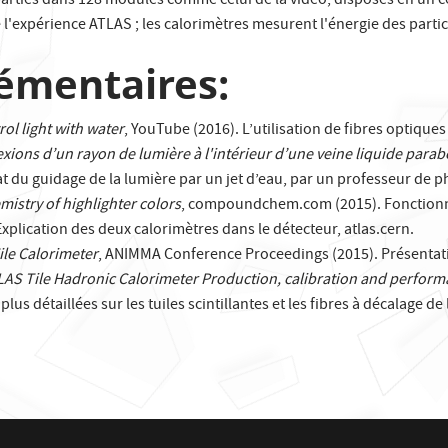
éparties dans 128 modules comme celui de la vidéo, disposés en un ce
 l'expérience ATLAS ; les calorimètres mesurent l'énergie des partic
émentaires:
ol light with water
, YouTube (2016). L’utilisation de fibres optiqu
lexions d’un rayon de lumière à l'intérieur d’une veine liquide para
at du guidage de la lumière par un jet d’eau, par un professeur de p
mistry of highlighter colors
, compoundchem.com (2015). Fonctionn
xplication des deux calorimètres dans le détecteur, atlas.cern.
le Calorimeter
, ANIMMA Conference Proceedings (2015). Présentatio
AS Tile Hadronic Calorimeter Production, calibration and perfor
us détaillées sur les tuiles scintillantes et les fibres à décalage d