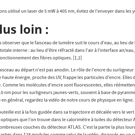
ns utilisé un laser de 5 mW à 405 nm, évitez de l'envoyer dans les y
lus loin :
bserver que le faisceau de lumière suit le cours d'eau, au lieu de l
ale interne : au lieu d'être réfracté dans l'air à l'interface air/eau
 fonctionnement des fibres optiques. [1,2]
aisceau au départ n'est pas anodin. Le rôle de l'encre du surligneur 
e haute énergie, proche des UV, frappe les particules d'encre. Elles 
ie. Comme les molécules d'encre sont fluorescentes, elles réémettent
10 nm pour les surligneurs jaunes-verts, souvent à base de pyranine.
en général, regardez la vidéo de notre cours de physique en ligne.
bouteille est à la fois guidée dans sa trajectoire et décalée vers le v
ptiques que l'on trouve dans le calorimètre à tuiles du détecteur 
nombreuses couches du détecteur ATLAS. C'est la partie la plus lour