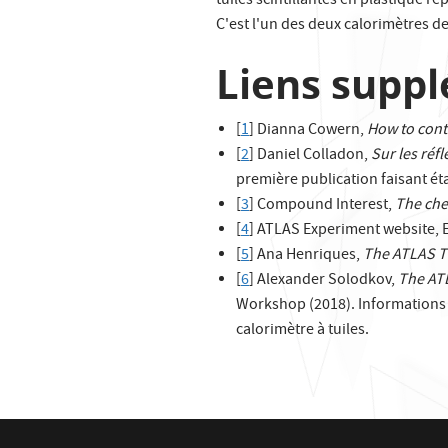
tuiles scintillantes en plastique r
C'est l'un des deux calorimètres de
Liens suppl
[
1
] Dianna Cowern,
How to contr
[
2
] Daniel Colladon,
Sur les réf
première publication faisant ét
[
3
] Compound Interest,
The che
[
4
] ATLAS Experiment website, E
[
5
] Ana Henriques,
The ATLAS Ti
[
6
] Alexander Solodkov,
The ATL
Workshop (2018). Informations pl
calorimètre à tuiles.