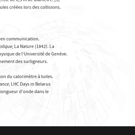
rcle de 8,5 m de diamètre. [5]
ules créées lors des collisions.
es en communication.
bolique
, La Nature (1842). La
hysique de l’Université de Genève.
ement des surligneurs.
n du calorimètre à tuiles.
mance
, LHC Days in Belarus
e longueur d'onde dans le