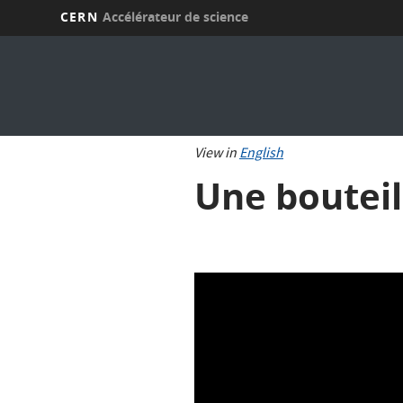
CERN
Accélérateur de science
Aller
au
contenu
principal
View in
English
Une bouteill