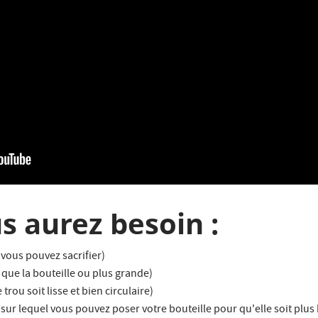
s aurez besoin :
 vous pouvez sacrifier)
que la bouteille ou plus grande)
trou soit lisse et bien circulaire)
sur lequel vous pouvez poser votre bouteille pour qu'elle soit plus 